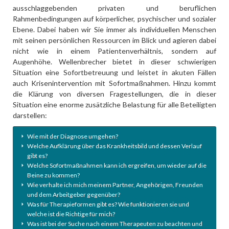
ausschlaggebenden privaten und beruflichen
Rahmenbedingungen auf körperlicher, psychischer und sozialer
Ebene. Dabei haben wir Sie immer als individuellen Menschen
mit seinen persönlichen Ressourcen im Blick und agieren dabei
nicht wie in einem Patientenverhältnis, sondern auf
Augenhöhe. Wellenbrecher bietet in dieser schwierigen
Situation eine Sofortbetreuung und leistet in akuten Fällen
auch Krisenintervention mit Sofortmaßnahmen. Hinzu kommt
die Klärung von diversen Fragestellungen, die in dieser
Situation eine enorme zusätzliche Belastung für alle Beteiligten
darstellen:
Wie mit der Diagnose umgehen?
Welche Aufklärung über das Krankheitsbild und dessen Verlauf
gibt es?
Welche Sofortmaßnahmen kann ich ergreifen, um wieder auf die
Beine zu kommen?
Wie verhalte ich mich meinem Partner, Angehörigen, Freunden
und dem Arbeitgeber gegenüber?
Was für Therapieformen gibt es? Wie funktionieren sie und
welche ist die Richtige für mich?
Was ist bei der Suche nach einem Therapeuten zu beachten und